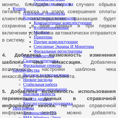
Онлайн смс-рассылка
монеты, благодаря чему в случаях обрыва
Купить
питания киоска на этапе совершения оплаты
Платежные терминалы
Комплектующие терминалов
клиентом, незавершенная транзакция будет
Компьютерные комплектующие
сохранена в базе данных и при первом
Купюроприемники
Модемы
включении устройства автоматически отправится
Принтеры
в систему.
Прочие комплектующие
Сенсорные Экраны И Мониторы
Фискальные регистраторы
4. Добавлена возможность изменения
Flash накопители
Сканеры отпечатка
шаблона чека инкассации.
Добавлена
Фискальные серверы
возможность настройки шаблона чека
Преимущества
Высокое вознаграждение
инкассации из онлайн-кабинета.
Низкие расходы
Стабильная работа
Уникальные инновации
5. Добавлена возможность использования
Высокая скорость
переменных данных в справочной
Защита данных
Круглосуточная поддержка
информации киоска.
На экран справочной
Программы
информации теперь можно добавлять
Терминальное ПО
РМА Windows / linux