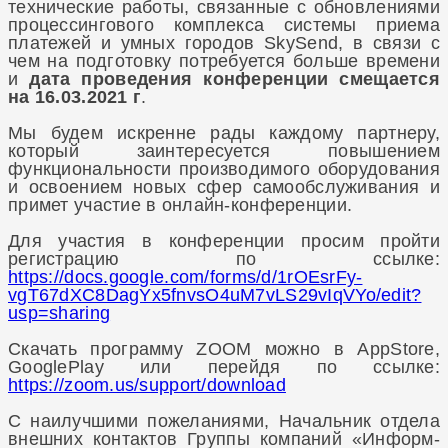
технические работы, связанные с обновлениями
процессингового комплекса системы приема
платежей и умных городов SkySend, в связи с
чем на подготовку потребуется больше времени
и
дата проведения конференции смещается
на 16.03.2021 г
.
Мы будем искренне рады каждому партнеру,
который заинтересуется повышением
функциональности производимого оборудования
и освоением новых сфер самообслуживания и
примет участие в онлайн-конференции.
Для участия в конференции просим пройти
регистрацию по ссылке:
https://docs.google.com/forms/d/1rOEsrFy-
vgT67dXC8DagYx5fnvsO4uM7vLS29vIqVYo/edit?
usp=sharing
Скачать программу ZOOM можно в AppStore,
GooglePlay или перейдя по ссылке:
https://zoom.us/support/download
С наилучшими пожеланиями, Начальник отдела
внешних контактов Группы компаний «Информ-