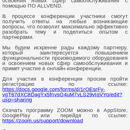
освоения новых сфер самообслуживания с
помощью ПО ALLVEND.
В процессе конференции участники смогут
получить ответы на любые возникающие
вопросы, что позволит максимально эффективно
разобрать тему и поделиться опытом с
партнерами.
Мы будем искренне рады каждому партнеру,
который заинтересуется повышением
функциональности производимого оборудования
и освоением новых сфер самообслуживания и
примет участие в онлайн-конференции.
Для участия в конференции просим пройти
регистрацию по ссылке:
https://docs.google.com/forms/d/1rOEsrFy-
vgT67dXC8DagYx5fnvsO4uM7vLS29vIqVYo/edit?
usp=sharing
Скачать программу ZOOM можно в AppStore,
GooglePlay или перейдя по ссылке:
https://zoom.us/support/download