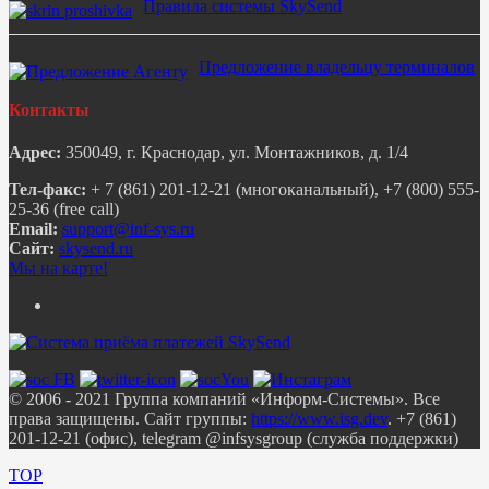
Правила системы SkySend
Предложение владельцу терминалов
Контакты
Адрес:
350049, г. Краснодар, ул. Монтажников, д. 1/4
Тел-факс:
+ 7 (861) 201-12-21 (многоканальный), +7 (800) 555-
25-36 (free call)
Email:
Сайт:
skysend.ru
Мы на карте!
© 2006 - 2021 Группа компаний «Информ-Системы». Все
права защищены. Сайт группы:
https://www.isg.dev
. +7 (861)
201-12-21 (офис), telegram @infsysgroup (служба поддержки)
TOP