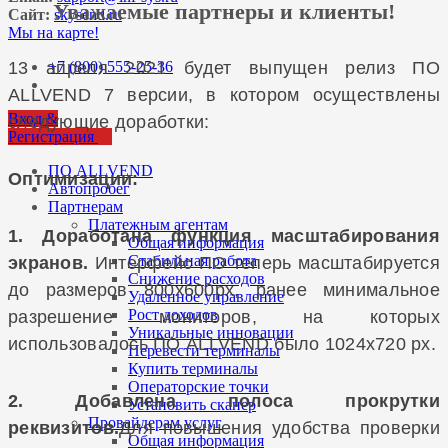
Уважаемые партнеры и клиенты!
Сайт:
skysend.ru
Мы на карте!
13 ап
реля 2021 будет выпущен релиз ПО
+7 (800) 555-25-36
ALLVEND 7 версии, в котором осуществлены
Вход &
следующие доработки:
Регистрация
ПО ALLVEND
Оптимизации:
Автопробег
Партнерам
Платежным агентам
1. Доработана функция масштабирования
Общая информация
Стабильная работа
экранов.
Интерфейс ПО теперь масштабируется
Снижение расходов
до размеров 800x600px, ранее минимальное
Удаленное управление
Рост доходов
разрешение мониторов, на которых
Уникальные инновации
использовалось ПО ALLVEND было 1024x720 px.
Перевести терминалы
Купить терминалы
Операторские точки
2. Добавлена полоса прокрутки
Установить сканер
Провайдерам услуг
реквизитов.
Для повышения удобства проверки
Общая информация