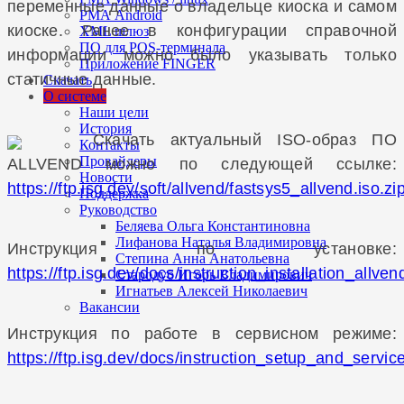
переменные данные о владельце киоска и самом
РМА Android
киоске. Ранее в конфигурации справочной
XML шлюз
ПО для POS-терминала
информации можно было указывать только
Приложение FINGER
статичные данные.
Скачать
О системе
Наши цели
История
Скачать актуальный ISO-образ ПО
Контакты
Провайдеры
ALLVEND можно по следующей ссылке:
Новости
https://ftp.isg.dev/soft/allvend/fastsys5_allvend.iso.zi
Поддержка
Руководство
Беляева Ольга Константиновна
Лифанова Наталья Владимировна
Инструкция по установке:
Степина Анна Анатольевна
https://ftp.isg.dev/docs/instruction_installation_allven
Стародуб Игорь Владимирович
Игнатьев Алексей Николаевич
Вакансии
Инструкция по работе в сервисном режиме:
https://ftp.isg.dev/docs/instruction_setup_and_servi