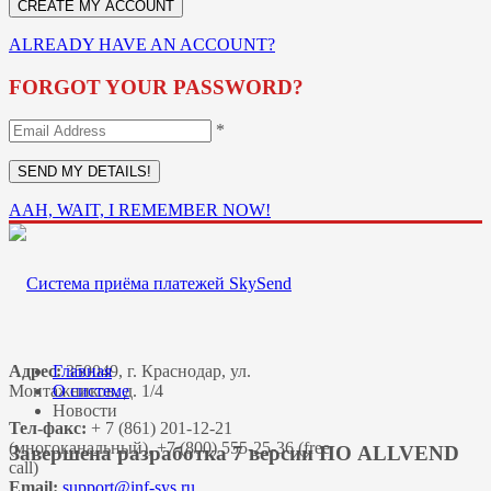
ALREADY HAVE AN ACCOUNT?
FORGOT YOUR PASSWORD?
*
AAH, WAIT, I REMEMBER NOW!
Адрес:
Главная
350049, г. Краснодар, ул.
Монтажников, д. 1/4
О системе
Новости
Тел-факс:
+ 7 (861) 201-12-21
(многоканальный), +7 (800) 555-25-36 (free
Завершена разработка 7 версии ПО ALLVEND
call)
Email: