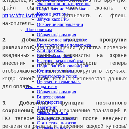
владелец киоска желает обновить ПО вручную,
Эксклюзивность в регионе
файл обновления можно скачать с
Подключение Участников
Касса в регионе
https://ftp.isg.dev
и установить с флеш-
Запуск касс FPS
накопителя.
Освоение направлений
Шлюзовикам
Общая информация
2. Добавлена полоса прокрутки
Высокое вознаграждение
Круглосуточная поддержка
реквизитов.
Для повышения удобства проверки
Xml-протокол
введенных данных, реквизиты на экране
Высокая скорость
Быстрое начало работы
внесения денежных средств теперь
Подключить провайдеров
отображаются с полосой прокрутки в случаях,
Купить терминалы
Операторские точки
когда клиент ввел большое количество данных
Перевести терминалы
для оплаты.
Рекламодателям
Общая информация
Видеореклама
Партнерство
3. Добавлена функция поэтапного
Таргетинг
сохранения платежа.
Сохранение транзакций в
Эффективность
Стоимость рекламы
ПО теперь осуществляется после введения
Статистика показов
реквизитов оплаты и внесения каждой купюры/
Реклама на чеках