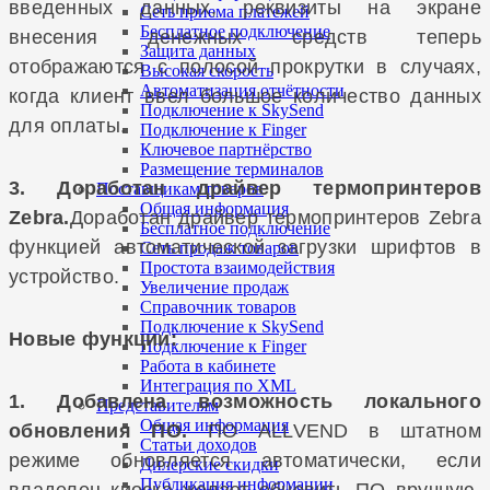
введенных данных, реквизиты на экране
Сеть приема платежей
Бесплатное подключение
внесения денежных средств теперь
Защита данных
отображаются с полосой прокрутки в случаях,
Высокая скорость
Автоматизация отчётности
когда клиент ввел большое количество данных
Подключение к SkySend
для оплаты.
Подключение к Finger
Ключевое партнёрство
Размещение терминалов
3. Доработан драйвер термопринтеров
Поставщикам товаров
Общая информация
Zebra.
Доработан драйвер термопринтеров Zebra
Бесплатное подключение
функцией автоматической загрузки шрифтов в
Сеть продаж товаров
Простота взаимодействия
устройство.
Увеличение продаж
Справочник товаров
Подключение к SkySend
Новые функции:
Подключение к Finger
Работа в кабинете
Интеграция по XML
1. Добавлена возможность локального
Представителям
Общая информация
обновления ПО.
ПО ALLVEND в штатном
Статьи доходов
режиме обновляется автоматически, если
Дилерские скидки
Публикация информации