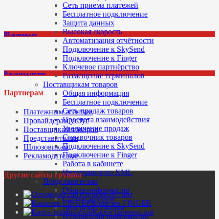
Сеть приема платежей
Бесплатное подключение
Защита данных
Высокая скорость
Шлюзовикам
Автоматизация отчётности
Подключение к SkySend
Подключение к Finger
Ключевое партнёрство
Рекламодателям
Размещение терминалов
Поставщикам товаров
Партнерам
Общая информация
Бесплатное подключение
Сеть продаж товаров
Платежным агентам
Простота взаимодействия
Провайдерам услуг
Увеличение продаж
Поставщикам товаров
Справочник товаров
Представителям
Подключение к SkySend
Шлюзовикам
Подключение к Finger
Рекламодателям
Работа в кабинете
Интеграция по XML
Другие сайты группы
Представителям
Общая информация
Основной сайт
Статьи доходов
Кошелек FINGER
Дилерские скидки
Карта терминалов
Публикация информации