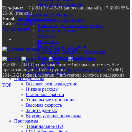
Онлайн смс-рассылка
Тел-факс:
+ 7 (861) 201-12-21 (многоканальный), +7 (800) 555-
Купить
25-36 (free call)
Платежные терминалы
Email:
Комплектующие терминалов
Сайт:
skysend.ru
Компьютерные комплектующие
Мы на карте!
Купюроприемники
Модемы
Принтеры
Прочие комплектующие
Сенсорные Экраны И Мониторы
Фискальные регистраторы
Flash накопители
© 2006 - 2021 Группа компаний «Информ-Системы». Все
Сканеры отпечатка
права защищены. Сайт группы:
https://www.isg.dev
. +7 (861)
Фискальные серверы
201-12-21 (офис), telegram @infsysgroup (служба поддержки)
Преимущества
Высокое вознаграждение
TOP
Низкие расходы
Стабильная работа
Уникальные инновации
Высокая скорость
Защита данных
Круглосуточная поддержка
Программы
Терминальное ПО
РМА Windows / linux