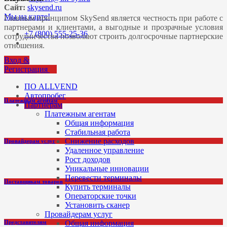
Сайт:
skysend.ru
Мы на карте!
Главным принципом SkySend является честность при работе с
партнерами и клиентами, а выгодные и прозрачные условия
+7 (800) 555-25-36
сотрудничества позволяют строить долгосрочные партнерские
отношения.
Вход &
Регистрация
ПО ALLVEND
Автопробег
Платежным агентам
Партнерам
Платежным агентам
Общая информация
Стабильная работа
Снижение расходов
Провайдерам услуг
Удаленное управление
Рост доходов
Уникальные инновации
Перевести терминалы
Поставщикам товаров
Купить терминалы
Операторские точки
Установить сканер
Провайдерам услуг
Представителям
Общая информация