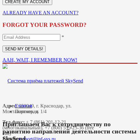
ALREADY HAVE AN ACCOUNT?
FORGOT YOUR PASSWORD?
*
AAH, WAIT, I REMEMBER NOW!
Адрес:
Главная
350049, г. Краснодар, ул.
Монтажников, д. 1/4
Партнерам
Тел-факс:
+ 7 (861) 201-12-21
Приглашаем Вас к сотрудничеству по
(многоканальный), +7 (800) 555-25-36 (free
развитию направлений деятельности системы
call)
SkySend.
Email: