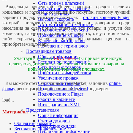
Сеть приема платежей
Владельцы кошельков Finger содержат средства счетах
Бесплатное подключение
кошельков и готовы к совершению покупок, поэтому лучший
Защита данных
вариант продаж в интернет-ресурсах –
онлайн-кошелек Finger
,
Высокая скорость
который пользуется популярностью и доверием среди
Автоматизация отчётности
населения за счет приема оплат за все товары и услуги без
Подключение к SkySend
комиссий, гарантию сохранности средств, отсутствия каких-
Подключение к Finger
либо скрытых услуг, а также выгодными ценами на
Ключевое партнёрство
приобретаемые товары.
Размещение терминалов
Поставщикам товаров
Общая информация
Участвуя в проекте
SkyMarket
, Вы привлечете новую
Бесплатное подключение
целевую аудиторию за счет появления ваших товаров на
Сеть продаж товаров
новых крупных торговых площадках.
Простота взаимодействия
Увеличение продаж
Справочник товаров
Вы можете стать участником SkyMarket, заполнив
online-
Подключение к SkySend
форму
регистрации, либо связавшись с менеджером.
Подключение к Finger
Работа в кабинете
load...
Интеграция по XML
Представителям
Материалы
Общая информация
Статьи доходов
Общая информация
Дилерские скидки
Бесплатное подключение
Публикация информации