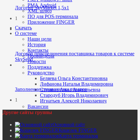
РМА Android
Логотип SkyMarket 1,5x1
XML шлюз
ПО для POS-терминала
1
Приложение FINGER
Скачать
О системе
Наши цели
dfsdf
История
Контакты
Договор присоединения поставщика товаров к системе
Провайдеры
SkySend
Новости
Поддержка
Руководство
dfsdf
Беляева Ольга Константиновна
Лифанова Наталья Владимировна
Заполнение справочника товаров
Степина Анна Анатольевна
Стародуб Игорь Владимирович
1
Игнатьев Алексей Николаевич
Вакансии
Другие сайты группы
Основной сайт
Кошелек FINGER
Карта терминалов