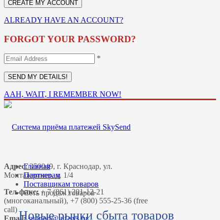
ALREADY HAVE AN ACCOUNT?
FORGOT YOUR PASSWORD?
*
AAH, WAIT, I REMEMBER NOW!
Адрес:
Главная
350049, г. Краснодар, ул.
Монтажников, д. 1/4
Партнерам
Поставщикам товаров
Тел-факс:
+ 7 (861) 201-12-21
Сеть продаж товаров
(многоканальный), +7 (800) 555-25-36 (free
call)
Новые рынки сбыта товаров
Email: