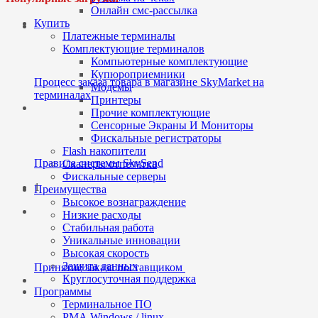
Онлайн смс-рассылка
Купить
Платежные терминалы
Комплектующие терминалов
dfsdf
Компьютерные комплектующие
Купюроприемники
Процесс заказа товара в магазине SkyMarket на
Модемы
терминалах
Принтеры
Прочие комплектующие
Сенсорные Экраны И Мониторы
dfsdf
Фискальные регистраторы
Flash накопители
Правила системы SkySend
Сканеры отпечатка
Фискальные серверы
1
Преимущества
Высокое вознаграждение
Низкие расходы
Стабильная работа
dfsdf
Уникальные инновации
Высокая скорость
Защита данных
Принятие заказа поставщиком
Круглосуточная поддержка
Программы
Терминальное ПО
dfsdf
РМА Windows / linux