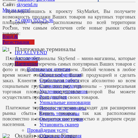
Сайт:
skysend.ru
Мы на карте!
Присоединившись к проекту SkyMarket, Вы получаете
возможность продажи Ваших товаров на крупных торговых
+7 (800) 555-25-36
площадках, которые расположены по всей территории
России, тем самым обеспечив себе новые рынки сбыта
товаров:
Вход &
Регистрация
Платежные терминалы
ПО ALLVEND
Автопробег
Платежные терминалы SkySend – мини-магазины, которые
Партнерам
содержат в себе перечень самых популярных Ваших товаров с
Платежным агентам
фото и подробным их описанием. Любой человек в любое
Общая информация
время может ознакомиться с Вашей продукцией и сделать
Стабильная работа
заказ. Клиенты терминалов относятся абсолютно ко всем
Снижение расходов
социальным группам, поэтому терминалы – универсальная
Удаленное управление
торговая площадка, посредством которой Вы можете
Рост доходов
осуществлять продажи любых своих товаров.
Уникальные инновации
Платежные терминалы отлично подходят для расширения
Перевести терминалы
рынка сбыта Ваших товаров, так как расположены
Купить терминалы
повсеместно и пользуются популярностью и доверием среди
Операторские точки
населения.
Установить сканер
Провайдерам услуг
Онлайн-кошелек Finger
Общая информация