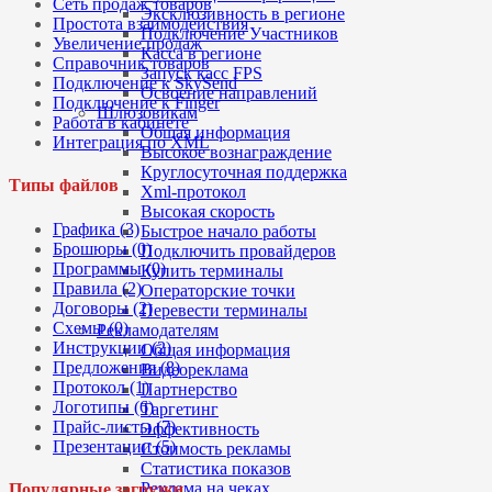
Сеть продаж товаров
Эксклюзивность в регионе
Простота взаимодействия
Подключение Участников
Увеличение продаж
Касса в регионе
Справочник товаров
Запуск касс FPS
Подключение к SkySend
Освоение направлений
Подключение к Finger
Шлюзовикам
Работа в кабинете
Общая информация
Интеграция по XML
Высокое вознаграждение
Круглосуточная поддержка
Типы файлов
Xml-протокол
Высокая скорость
Графика (3)
Быстрое начало работы
Брошюры (0)
Подключить провайдеров
Программы (0)
Купить терминалы
Правила (2)
Операторские точки
Договоры (2)
Перевести терминалы
Схемы (0)
Рекламодателям
Инструкции (2)
Общая информация
Предложения (8)
Видеореклама
Протокол (1)
Партнерство
Логотипы (6)
Таргетинг
Прайс-листы (7)
Эффективность
Презентации (5)
Стоимость рекламы
Статистика показов
Реклама на чеках
Популярные загрузки