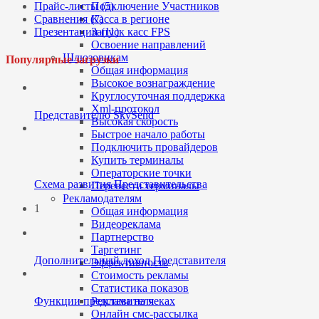
Прайс-листы (5)
Подключение Участников
Сравнения (7)
Касса в регионе
Презентации (11)
Запуск касс FPS
Освоение направлений
Шлюзовикам
Популярные загрузки
Общая информация
Высокое вознаграждение
Круглосуточная поддержка
Xml-протокол
Представителю SkySend
Высокая скорость
Быстрое начало работы
Подключить провайдеров
dfsdf
Купить терминалы
Операторские точки
Схема развития Представительства
Перевести терминалы
Рекламодателям
1
Общая информация
Видеореклама
Партнерство
Таргетинг
Дополнительный доход Представителя
Эффективность
Стоимость рекламы
Статистика показов
Реклама на чеках
Функции представителя
Онлайн смс-рассылка