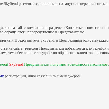
те SkySend размещается новость о его запуске с перечислением
иальном сайте компании в разделе «Контакты» совместно с к
тва обращаются непосредственно к Представителю.
ициальный Представитель SkySend, в Центральный офис менедже
ве на сайте, телефон Представителя добавляется к ip-телефон
елем, чем обеспечивается удобство обращения клиентов в регио
темой
SkySend
Представители получают возможность пассивного
рму
регистрации, либо связавшись с менеджером.