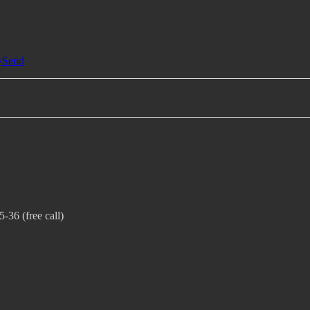
ySend
36 (free call)