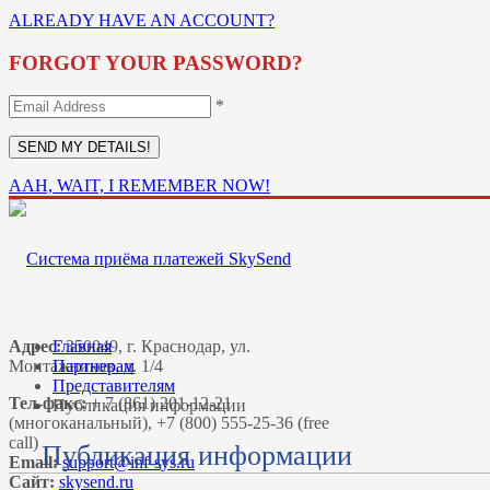
ALREADY HAVE AN ACCOUNT?
FORGOT YOUR PASSWORD?
*
AAH, WAIT, I REMEMBER NOW!
Адрес:
Главная
350049, г. Краснодар, ул.
Монтажников, д. 1/4
Партнерам
Представителям
Тел-факс:
+ 7 (861) 201-12-21
Публикация информации
(многоканальный), +7 (800) 555-25-36 (free
call)
Публикация информации
Email:
Сайт:
skysend.ru