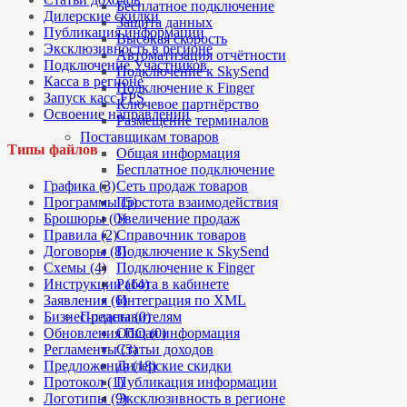
Бесплатное подключение
Дилерские скидки
Защита данных
Публикация информации
Высокая скорость
Эксклюзивность в регионе
Автоматизация отчётности
Подключение Участников
Подключение к SkySend
Касса в регионе
Подключение к Finger
Запуск касс FPS
Ключевое партнёрство
Освоение направлений
Размещение терминалов
Поставщикам товаров
Типы файлов
Общая информация
Бесплатное подключение
Графика (3)
Сеть продаж товаров
Программы (5)
Простота взаимодействия
Брошюры (0)
Увеличение продаж
Правила (2)
Справочник товаров
Договоры (8)
Подключение к SkySend
Схемы (4)
Подключение к Finger
Инструкции (14)
Работа в кабинете
Заявления (6)
Интеграция по XML
Бизнес-планы (0)
Представителям
Обновления ПО (0)
Общая информация
Регламенты (3)
Статьи доходов
Предложения (18)
Дилерские скидки
Протокол (1)
Публикация информации
Логотипы (9)
Эксклюзивность в регионе