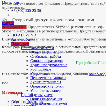
Мы на карте!
После запуска нового регионального Представительства на сай
осуществлять.
+7 (800) 555-25-36
Открытый доступ к контактам компании
Вход &
Информация о Представителях SkySend размещается на офиц
Регистрация
SkySend, находящиеся в регионе деятельности Представительс
ПО ALLVEND
В случае обращения клиента региона, в котором работает оф
Автопробег
Партнерам
Кроме размещения информации о региональном Представительст
Платежным агентам
голосовое меню предлагает клиенту соединиться с Представит
Общая информация
Стабильная работа
Снижение расходов
При работе с Сис
Удаленное управление
Рост доходов
Уникальные инновации
Вы можете стать Представителем SkySend, заполнив
online-фо
Перевести терминалы
Купить терминалы
load...
Операторские точки
Установить сканер
Материалы
Провайдерам услуг
Общая информация
Общая информация
Сеть приема платежей
Статьи доходов