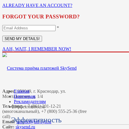
ALREADY HAVE AN ACCOUNT?
FORGOT YOUR PASSWORD?
*
AAH, WAIT, I REMEMBER NOW!
Адрес:
Главная
350049, г. Краснодар, ул.
Монтажников, д. 1/4
Партнерам
Рекламодателям
Тел-факс:
+ 7 (861) 201-12-21
Эффективность
(многоканальный), +7 (800) 555-25-36 (free
call)
Эффективность
Email:
Сайт:
skysend.ru