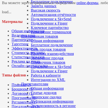
Бесплатное подключение
Вы можете зарегистрироваться посредством
online-формы
, либ
Защита данных
Высокая скорость
load...
Автоматизация отчётности
Подключение к SkySend
Материалы
Подключение к Finger
Ключевое партнёрство
Общая информация
Размещение терминалов
Видеореклама
Поставщикам товаров
Партнерство
Общая информация
Таргетинг
Бесплатное подключение
Эффективность
Сеть продаж товаров
Стоимость рекламы
Простота взаимодействия
Статистика показов
Увеличение продаж
Реклама на чеках
Справочник товаров
Онлайн смс-рассылка
Подключение к SkySend
Подключение к Finger
Типы файлов
Работа в кабинете
Интеграция по XML
Представителям
Правила (2)
Общая информация
Брошюры (0)
Статьи доходов
Договоры (1)
Дилерские скидки
Программы (0)
Публикация информации
Регламенты (1)
Эксклюзивность в регионе
Предложения (5)