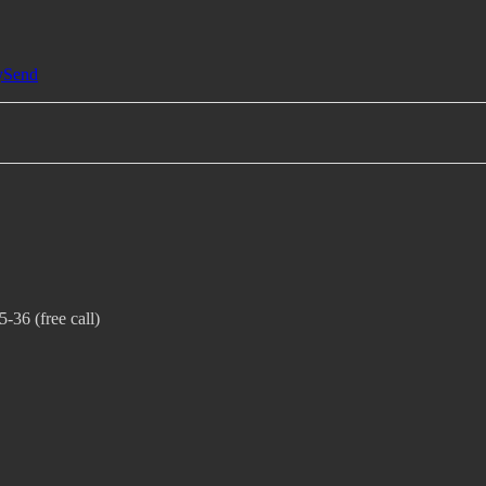
ySend
36 (free call)