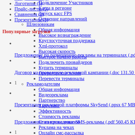
Подключение Участников
Логотипы (5)
Касса в регионе
Прайс-листы (5)
Запуск касс FPS
Сравнения (2)
Освоение направлений
Презентации (5)
Шлюзовикам
Общая информация
Популярные загрузки
Высокое вознаграждение
Круглосуточная поддержка
Xml-протокол
Высокая скорость
Предложение по размещению рекламы на терминалах (.pd
Быстрое начало работы
Подключить провайдеров
Купить терминалы
Договор на проведение рекламной кампании (.doc 131.50
Операторские точки
Перевести терминалы
1
Рекламодателям
Общая информация
Видеореклама
Партнерство
Презентация рекламной платформы SkySend (.ppsx 67 MB
Таргетинг
Эффективность
Стоимость рекламы
Предложение на проведение SMS-рекламы (.pdf 560.45 K
Статистика показов
Реклама на чеках
1
Онлайн смс-рассылка