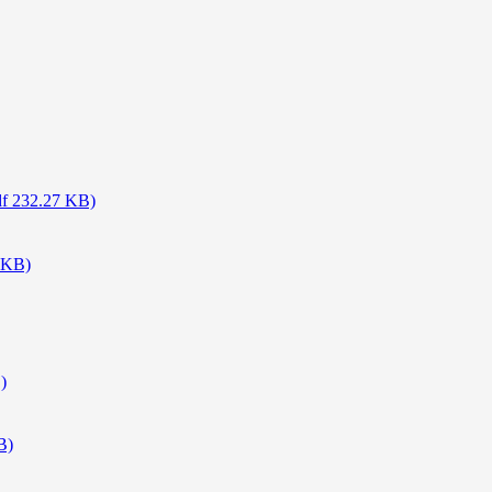
f 232.27 KB)
 KB)
)
B)