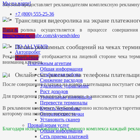
Мы на карте!
SkySend предоставляет рекламодателям комплексную рекламну
+7 (800) 555-25-36
Трансляция видеоролика на экране платежног
Показ ролика осуществляется в процессе совершения
Вход &
http://www.youtube.com/skysendvideo
Регистрация
Печать рекламных сообщений на чеках терми
ПО ALLVEND
Автопробег
Рекламный текст отображается на лицевой стороне чека терм
Партнерам
внимание клиента.
Платежным агентам
Общая информация
Онлайн смс-рассылка на телефоны плательщи
Стабильная работа
Снижение расходов
После совершения платежа на номер плательщика поступает с
Удаленное управление
Рост доходов
Для проведения рекламной кампании, в зависимости от типа р
Уникальные инновации
Перевести терминалы
В рекламном комплексе SkySend активно используется таргети
Купить терминалы
которому она наиболее интересна.
Операторские точки
Установить сканер
Провайдерам услуг
Благодаря использованию рекламного комплекса каждый рекл
Общая информация
Сеть приема платежей