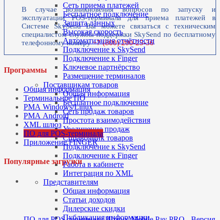
Сеть приема платежей
В случае возникновения вопросов по запуску и
Бесплатное подключение
эксплуатации POS-терминала для приема платежей в
Защита данных
Системе SkySend Вы можете связаться с техническим
Высокая скорость
специалистом службы поддержки SkySend по бесплатному
Автоматизация отчётности
телефонному номеру
+7 (800) 200-25-36
Подключение к SkySend
Подключение к Finger
Ключевое партнёрство
Программы
Размещение терминалов
Поставщикам товаров
Общая информация
Общая информация
Терминальное ПО
Бесплатное подключение
РМА Windows/Linux
Сеть продаж товаров
РМА Android
Простота взаимодействия
XML шлюз
Увеличение продаж
ПО для POS-терминала
Справочник товаров
Приложение FINGER
Подключение к SkySend
Подключение к Finger
Популярные загрузки
Работа в кабинете
Интеграция по XML
Представителям
Общая информация
Статьи доходов
dfsdf
Дилерские скидки
Публикация информации
ПО для POS-терминала Штрих-Mobile Pay PRO - Версия