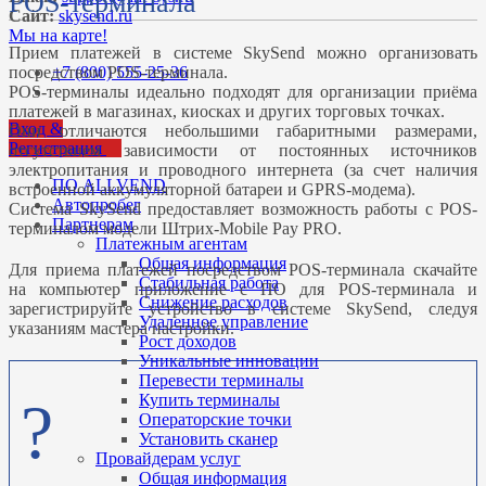
POS-терминала
Сайт:
skysend.ru
Мы на карте!
Прием платежей в системе SkySend можно организовать
+7 (800) 555-25-36
посредством POS-терминала.
POS-терминалы идеально подходят для организации приёма
платежей в магазинах, киосках и других торговых точках.
Вход &
Они отличаются небольшими габаритными размерами,
Регистрация
отсутствием зависимости от постоянных источников
электропитания и проводного интернета (за счет наличия
ПО ALLVEND
встроенной аккумуляторной батареи и GPRS-модема).
Автопробег
Система SkySend предоставляет возможность работы с POS-
Партнерам
терминалом модели Штрих-Mobile Pay PRO.
Платежным агентам
Общая информация
Для приема платежей посредством POS-терминала скачайте
Стабильная работа
на компьютер приложение с ПО для POS-терминала и
Снижение расходов
зарегистрируйте устройство в системе SkySend, следуя
Удаленное управление
указаниям мастера настройки.
Рост доходов
Уникальные инновации
Перевести терминалы
Купить терминалы
?
Операторские точки
Установить сканер
Провайдерам услуг
Общая информация