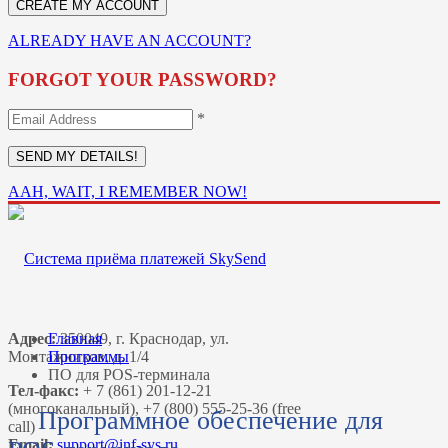
ALREADY HAVE AN ACCOUNT?
FORGOT YOUR PASSWORD?
*
AAH, WAIT, I REMEMBER NOW!
Адрес:
Главная
350049, г. Краснодар, ул.
Монтажников, д. 1/4
Программы
ПО для POS-терминала
Тел-факс:
+ 7 (861) 201-12-21
(многоканальный), +7 (800) 555-25-36 (free
Программное обеспечение для
call)
Email: