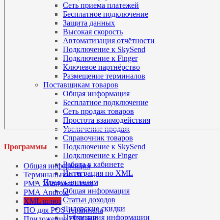
Сеть приема платежей
Бесплатное подключение
Защита данных
Высокая скорость
Автоматизация отчётности
Подключение к SkySend
Подключение к Finger
Ключевое партнёрство
Размещение терминалов
Поставщикам товаров
Общая информация
Бесплатное подключение
Сеть продаж товаров
Простота взаимодействия
Увеличение продаж
Справочник товаров
Программы
Подключение к SkySend
Подключение к Finger
Работа в кабинете
Общая информация
Интеграция по XML
Терминальное ПО
Представителям
РМА Windows/Linux
Общая информация
РМА Android
Статьи доходов
XML шлюз
Дилерские скидки
ПО для POS-терминала
Публикация информации
Приложение FINGER