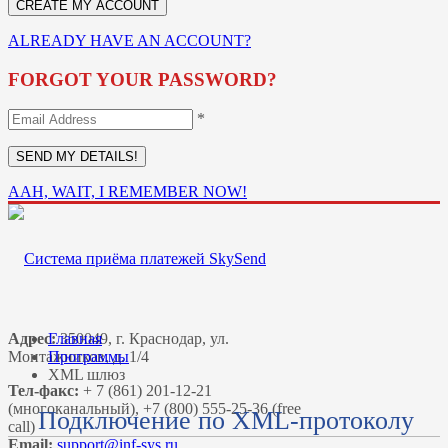
ALREADY HAVE AN ACCOUNT?
FORGOT YOUR PASSWORD?
*
AAH, WAIT, I REMEMBER NOW!
Адрес:
Главная
350049, г. Краснодар, ул.
Монтажников, д. 1/4
Программы
XML шлюз
Тел-факс:
+ 7 (861) 201-12-21
(многоканальный), +7 (800) 555-25-36 (free
Подключение по XML-протоколу
call)
Email: