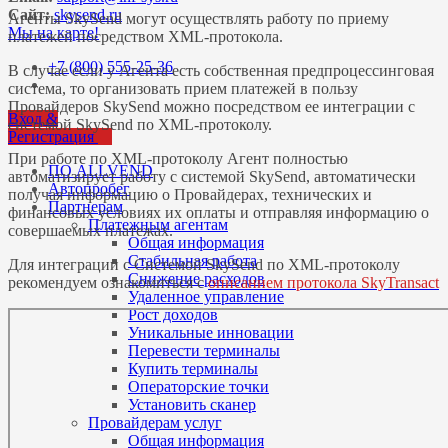
Сайт:
skysend.ru
Агенты SkySend могут осуществлять работу по приему
Мы на карте!
платежей посредством XML-протокола.
+7 (800) 555-25-36
В случае если у Агента есть собственная предпроцессинговая
система, то организовать прием платежей в пользу
Провайдеров SkySend можно посредством ее интеграции с
Вход &
системой SkySend по XML-протоколу.
Регистрация
При работе по XML-протоколу Агент полностью
ПО ALLVEND
автоматизирует работу с системой SkySend, автоматически
Автопробег
получая информацию о Провайдерах, технических и
Партнерам
финансовых условиях их оплаты и отправляя информацию о
Платежным агентам
совершаемых платежах.
Общая информация
Стабильная работа
Для интеграции с Системой SkySend по XML-протоколу
Снижение расходов
рекомендуем ознакомиться с
описанием протокола SkyTransact
Удаленное управление
Рост доходов
Уникальные инновации
Перевести терминалы
Купить терминалы
Операторские точки
Установить сканер
Провайдерам услуг
Общая информация