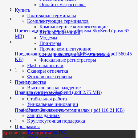
Онлайн смс-рассылка
1
Купить
Платежные терминалы
Комплектующие терминалов
Компьютерные комплектующие
Презентация рекламной платформы SkySend (.ppsx 67
Купюроприемники
MB)
Модемы
Принтеры
Прочие комплектующие
Предложение на проведение SMS-рекламы (.pdf 560.45
Сенсорные Экраны И Мониторы
KB)
Фискальные регистраторы
Flash накопители
1
Сканеры отпечатка
Фискальные серверы
Преимущества
Высокое вознаграждение
Правила системы SkySend (.pdf 2.75 MB)
Низкие расходы
Стабильная работа
Уникальные инновации
Высокая скорость
Прайс-лист Реклама на терминалах (.pdf 116.21 KB)
Защита данных
1
Круглосуточная поддержка
Программы
Терминальное ПО
Другие сайты группы
РМА Windows / linux