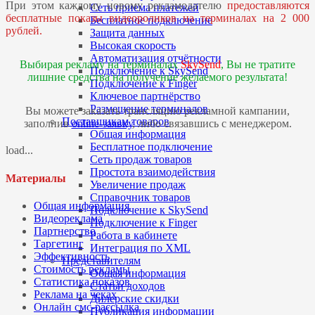
При этом каждому новому рекламодателю
предоставляются
Сеть приема платежей
бесплатные показы видеороликов на терминалах на 2 000
Бесплатное подключение
рублей.
Защита данных
Высокая скорость
Автоматизация отчётности
Выбирая рекламу на терминалах
SkySend
, Вы не тратите
Подключение к SkySend
лишние средства на получение желаемого результата!
Подключение к Finger
Ключевое партнёрство
Размещение терминалов
Вы можете заказать трансляцию рекламной кампании,
Поставщикам товаров
заполнив
online-заявку
, либо связавшись с менеджером.
Общая информация
Бесплатное подключение
load...
Сеть продаж товаров
Простота взаимодействия
Материалы
Увеличение продаж
Справочник товаров
Общая информация
Подключение к SkySend
Видеореклама
Подключение к Finger
Партнерство
Работа в кабинете
Таргетинг
Интеграция по XML
Эффективность
Представителям
Стоимость рекламы
Общая информация
Статистика показов
Статьи доходов
Реклама на чеках
Дилерские скидки
Онлайн смс-рассылка
Публикация информации