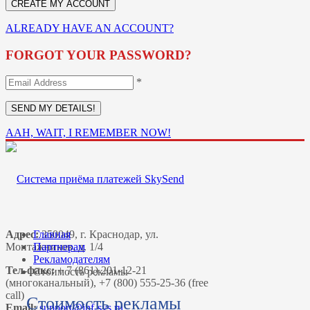
ALREADY HAVE AN ACCOUNT?
FORGOT YOUR PASSWORD?
*
AAH, WAIT, I REMEMBER NOW!
Адрес:
Главная
350049, г. Краснодар, ул.
Монтажников, д. 1/4
Партнерам
Рекламодателям
Тел-факс:
+ 7 (861) 201-12-21
Стоимость рекламы
(многоканальный), +7 (800) 555-25-36 (free
call)
Стоимость рекламы
Email: