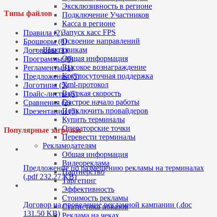
Эксклюзивность в регионе
Типы файлов
Подключение Участников
Касса в регионе
Запуск касс FPS
Правила (2)
Освоение направлений
Брошюры (0)
Шлюзовикам
Договоры (1)
Общая информация
Программы (0)
Высокое вознаграждение
Регламенты (1)
Круглосуточная поддержка
Предложения (5)
Xml-протокол
Логотипы (5)
Высокая скорость
Прайс-листы (5)
Быстрое начало работы
Сравнения (2)
Подключить провайдеров
Презентации (5)
Купить терминалы
Операторские точки
Популярные загрузки
Перевести терминалы
Рекламодателям
Общая информация
Видеореклама
Предложение по размещению рекламы на терминалах
Партнерство
(.pdf 232.27 KB)
Таргетинг
Эффективность
Стоимость рекламы
Договор на проведение рекламной кампании (.doc
Статистика показов
131.50 KB)
Реклама на чеках