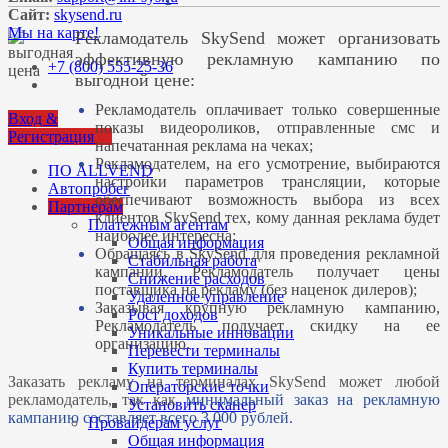
Сайт:
skysend.ru
Мы на карте!
Рекламодатель SkySend может организовать
эффективную рекламную кампанию по
+7 (800) 555-25-36
выгодной цене:
Рекламодатель оплачивает только совершенные
Вход &
показы видеороликов, отправленные смс и
Регистрация
напечатанная реклама на чеках;
Рекламодателем, на его усмотрение, выбираются
ПО ALLVEND
настройки параметров трансляции, которые
Автопробег
обеспечивают возможность выбора из всех
Партнерам
клиентов SkySend тех, кому данная реклама будет
Платежным агентам
наиболее интересна;
Общая информация
Обращаясь в SkySend для проведения рекламной
Стабильная работа
кампании, Рекламодатель получает цены
Снижение расходов
поставщика на рекламу (без наценок дилеров);
Удаленное управление
Заказывая крупную рекламную кампанию,
Рост доходов
Рекламодатель получает скидку на ее
Уникальные инновации
организацию.
Перевести терминалы
Купить терминалы
Заказать рекламу на терминалах SkySend может любой
Операторские точки
рекламодатель, так как
минимальный заказ на рекламную
Установить сканер
кампанию составляет всего 3 000 рублей.
Провайдерам услуг
Общая информация