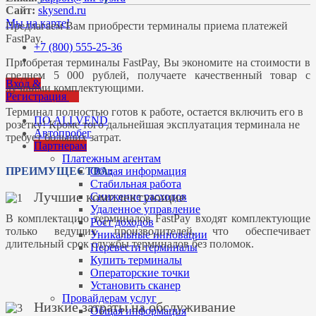
Сайт:
skysend.ru
Мы на карте!
Предлагаем Вам приобрести терминалы приема платежей
FastPay.
+7 (800) 555-25-36
Приобретая терминалы FastPay, Вы экономите на стоимости в
среднем 5 000 рублей, получаете качественный товар с
Вход &
лучшими комплектующими.
Регистрация
Терминал полностью готов к работе, остается включить его в
ПО ALLVEND
розетку! Кроме того дальнейшая эксплуатация терминала не
Автопробег
требует больших затрат.
Партнерам
Платежным агентам
Общая информация
ПРЕИМУЩЕСТВА:
Стабильная работа
Лучшие комплектующие
Снижение расходов
Удаленное управление
В комплектацию терминалов FastPay входят комплектующие
Рост доходов
только ведущих производителей, что обеспечивает
Уникальные инновации
длительный срок службы терминалов без поломок.
Перевести терминалы
Купить терминалы
Операторские точки
Установить сканер
Провайдерам услуг
Низкие затраты на обслуживание
Общая информация