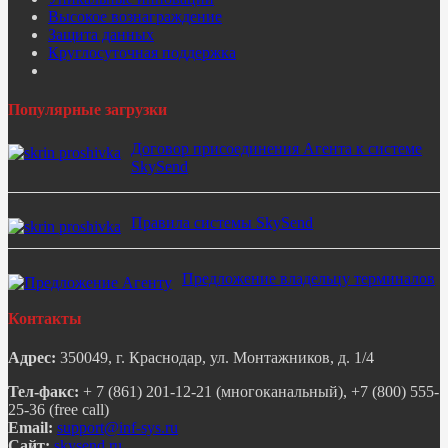
Высокое вознаграждение
Защита данных
Круглосуточная поддержка
Популярные загрузки
Договор присоединения Агента к системе
SkySend
Правила системы SkySend
Предложение владельцу терминалов
Контакты
Адрес:
350049, г. Краснодар, ул. Монтажников, д. 1/4
Тел-факс:
+ 7 (861) 201-12-21 (многоканальный), +7 (800) 555-
25-36 (free call)
Email:
Сайт:
skysend.ru