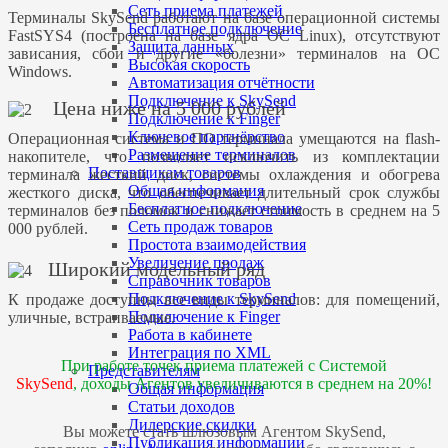
Сеть приема платежей
Терминалы SkySend работают на базе операционной системы
Бесплатное подключение
FastSYS4 (построена на базе ядра ОС Linux), отсутствуют
Защита данных
зависания, сбои и другие «болезни» терминалов на OC
Высокая скорость
Windows.
Автоматизация отчётности
Подключение к SkySend
Цена ниже на 5 000 рублей
Подключение к Finger
Ключевое партнёрство
Операционная система и ПО терминала умещаются на flash-
Размещение терминалов
накопителе, что позволяет исключить из комплектации
Поставщикам товаров
терминала жесткий диск, системы охлаждения и обогрева
Общая информация
жесткого диска, что обеспечивает длительный срок службы
Бесплатное подключение
терминалов без поломок и снижает стоимость в среднем на 5
Сеть продаж товаров
000 рублей.
Простота взаимодействия
Увеличение продаж
Широкий модельный ряд
Справочник товаров
Подключение к SkySend
К продаже доступны все виды терминалов: для помещений,
Подключение к Finger
уличные, встраиваемые.
Работа в кабинете
Интеграция по XML
При работе точек приема платежей с Системой
Представителям
SkySend
, доходы Агентов увеличиваются в среднем на 20%!
Общая информация
Статьи доходов
Дилерские скидки
Вы можете стать шлюзовым Агентом SkySend,
Публикация информации