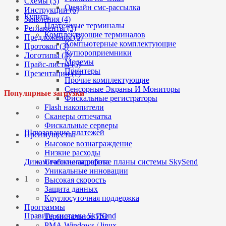
Схемы (3)
Онлайн смс-рассылка
Инструкции (6)
Купить
Заявления (4)
Платежные терминалы
Регламенты (3)
Комплектующие терминалов
Предложения (6)
Компьютерные комплектующие
Протокол (3)
Купюроприемники
Логотипы (3)
Модемы
Прайс-листы (5)
Принтеры
Презентации (7)
Прочие комплектующие
Сенсорные Экраны И Мониторы
Популярные загрузки
Фискальные регистраторы
Flash накопители
Сканеры отпечатка
Фискальные серверы
Шлюзование платежей
Преимущества
Высокое вознаграждение
Низкие расходы
Динамические тарифные планы системы SkySend
Стабильная работа
Уникальные инновации
1
Высокая скорость
Защита данных
Круглосуточная поддержка
Программы
Правила системы SkySend
Терминальное ПО
РМА Windows / linux