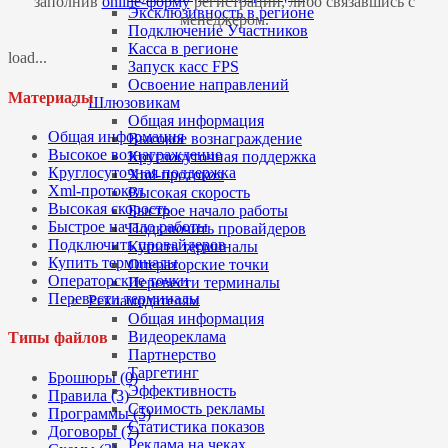
заполнив
online-форму
регистрации, либо связавшись с
Эксклюзивность в регионе
менеджером.
Подключение Участников
Касса в регионе
load...
Запуск касс FPS
Освоение направлений
Материалы
Шлюзовикам
Общая информация
Общая информация
Высокое вознаграждение
Высокое вознаграждение
Круглосуточная поддержка
Круглосуточная поддержка
Xml-протокол
Xml-протокол
Высокая скорость
Высокая скорость
Быстрое начало работы
Быстрое начало работы
Подключить провайдеров
Подключить провайдеров
Купить терминалы
Купить терминалы
Операторские точки
Операторские точки
Перевести терминалы
Перевести терминалы
Рекламодателям
Общая информация
Видеореклама
Типы файлов
Партнерство
Таргетинг
Брошюры (0)
Эффективность
Правила (3)
Стоимость рекламы
Программы (5)
Статистика показов
Договоры (7)
Реклама на чеках