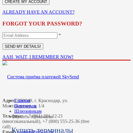
ALREADY HAVE AN ACCOUNT?
FORGOT YOUR PASSWORD?
*
AAH, WAIT, I REMEMBER NOW!
Адрес:
Главная
350049, г. Краснодар, ул.
Монтажников, д. 1/4
Партнерам
Шлюзовикам
Тел-факс:
+ 7 (861) 201-12-21
Купить терминалы
(многоканальный), +7 (800) 555-25-36 (free
call)
Купить терминалы
Email: