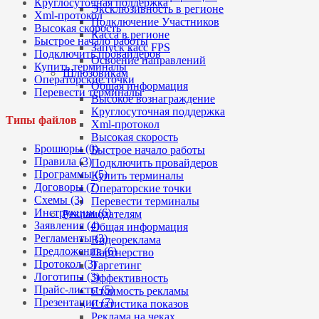
Круглосуточная поддержка
Эксклюзивность в регионе
Xml-протокол
Подключение Участников
Высокая скорость
Касса в регионе
Быстрое начало работы
Запуск касс FPS
Подключить провайдеров
Освоение направлений
Купить терминалы
Шлюзовикам
Операторские точки
Общая информация
Перевести терминалы
Высокое вознаграждение
Круглосуточная поддержка
Типы файлов
Xml-протокол
Высокая скорость
Брошюры (0)
Быстрое начало работы
Правила (3)
Подключить провайдеров
Программы (5)
Купить терминалы
Договоры (7)
Операторские точки
Схемы (3)
Перевести терминалы
Инструкции (6)
Рекламодателям
Заявления (4)
Общая информация
Регламенты (3)
Видеореклама
Предложения (6)
Партнерство
Протокол (3)
Таргетинг
Логотипы (3)
Эффективность
Прайс-листы (5)
Стоимость рекламы
Презентации (7)
Статистика показов
Реклама на чеках