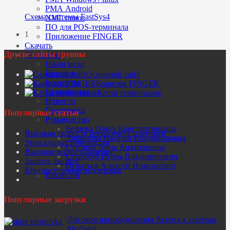
РМА Android
Схема системы FastSys4
XML шлюз
ПО для POS-терминала
1
Приложение FINGER
Скачать
Другие сайты группы
О системе
Наши цели
История
Основной сайт
Контакты
Кошелек FINGER
Провайдеры
Карта терминалов
Новости
Поддержка
Популярные статьи
Руководство
Беляева Ольга Константиновна
Высокая скорость проведения платежей
Лифанова Наталья Владимировна
Уникальные инновации
Степина Анна Анатольевна
Высокое вознаграждение
Стародуб Игорь Владимирович
Защита данных
Игнатьев Алексей Николаевич
Круглосуточная поддержка
Вакансии
Популярные загрузки
Договор присоединения Агента к системе
SkySend