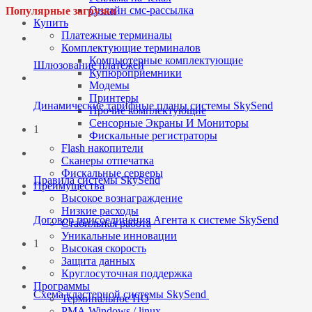
Онлайн смс-рассылка
Популярные загрузки
Купить
Платежные терминалы
Комплектующие терминалов
Компьютерные комплектующие
Шлюзование платежей
Купюроприемники
Модемы
Принтеры
Динамические тарифные планы системы SkySend
Прочие комплектующие
Сенсорные Экраны И Мониторы
1
Фискальные регистраторы
Flash накопители
Сканеры отпечатка
Фискальные серверы
Правила системы SkySend
Преимущества
Высокое вознаграждение
Низкие расходы
Договор присоединения Агента к системе SkySend
Стабильная работа
Уникальные инновации
1
Высокая скорость
Защита данных
Круглосуточная поддержка
Программы
Cхема кластерной системы SkySend
Терминальное ПО
РМА Windows / linux