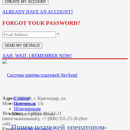
ALREADY HAVE AN ACCOUNT?
FORGOT YOUR PASSWORD?
*
AAH, WAIT, I REMEMBER NOW!
Адрес:
Главная
350049, г. Краснодар, ул.
Монтажников, д. 1/4
Партнерам
Шлюзовикам
Тел-факс:
+ 7 (861) 201-12-21
Операторские точки
(многоканальный), +7 (800) 555-25-36 (free
call)
Прием платежей оператором-
Email: