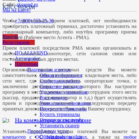
кассиром
Сайт:
skysend.ru
Мы на карте!
+7 (800) 555-25-36
Чтобы организовать прием платежей, нет необходимости
приобретать платежный терминал, достаточно установить на
стационарный компьютер, либо ноутбук программу приема
Вход &
платежей (Рабочее место Агента - РМА).
Регистрация
Прием платежей посредством РМА можно организовать в
ПО ALLVEND
любом магазине, кинотеатре, сети салонов связи или
Автопробег
гостиниц и в любых других местах.
Партнерам
Платежным агентам
Организовать приём денежных средств Вы можете
Общая информация
самостоятельно, либо договориться с владельцем места, либо
Стабильная работа
сети мест, где хотите установить операторские точки, о
Снижение расходов
заключении договора, в рамках которого Вы настроите
Удаленное управление
программу в месте приема платежей, а сотрудник этого места
Рост доходов
(кассир, продавец, администратор и т.д.) будет осуществлять
Уникальные инновации
прием и проведение платежей, и последующую передачу
Перевести терминалы
принятых денежных средств Вам, либо Вашему сотруднику.
Купить терминалы
На компьютере и смартфоне
Операторские точки
Установить сканер
Провайдерам услуг
Установить программу приема платежей Вы можете на
Общая информация
компьютер с ОС Windows и Linux
, а также на
любое