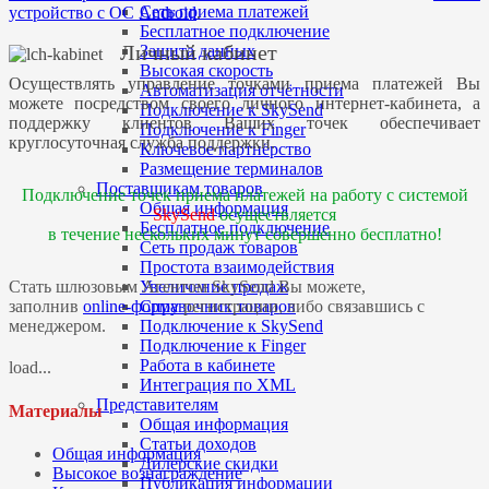
Сеть приема платежей
устройство с ОС Android
.
Бесплатное подключение
Личный кабинет
Защита данных
Высокая скорость
Осуществлять управление точками приема платежей Вы
Автоматизация отчётности
можете посредством своего личного интернет-кабинета, а
Подключение к SkySend
поддержку клиентов Ваших точек обеспечивает
Подключение к Finger
круглосуточная служба поддержки.
Ключевое партнёрство
Размещение терминалов
Поставщикам товаров
Подключение точек приема платежей на работу с системой
Общая информация
SkySend
осуществляется
Бесплатное подключение
в течение нескольких минут совершенно бесплатно!
Сеть продаж товаров
Простота взаимодействия
Увеличение продаж
Стать шлюзовым Агентом SkySend Вы можете,
Справочник товаров
заполнив
online-форму
регистрации, либо связавшись с
Подключение к SkySend
менеджером.
Подключение к Finger
Работа в кабинете
load...
Интеграция по XML
Представителям
Материалы
Общая информация
Статьи доходов
Общая информация
Дилерские скидки
Высокое вознаграждение
Публикация информации