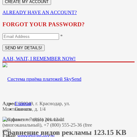
ALREADY HAVE AN ACCOUNT?
FORGOT YOUR PASSWORD?
*
AAH, WAIT, I REMEMBER NOW!
Адрес:
Главная
350049, г. Краснодар, ул.
Монтажников, д. 1/4
Скачать
Тел-факс:
+ 7 (861) 201-12-21
(многоканальный), +7 (800) 555-25-36 (free
call)
Сравнение видов рекламы 123.15 KB
Email: