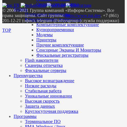
Онлайн смс-рассылка
Купить
© 2006 - 2021 Группа компаний «Информ-Системы». Все
Платежные терминалы
права защищены. Сайт группы:
https://www.isg.dev
. +7 (861)
Комплектующие терминалов
201-12-21 (офис), telegram @infsysgroup (служба поддержки)
Компьютерные комплектующие
Купюроприемники
TOP
Модемы
Принтеры
Прочие комплектующие
Сенсорные Экраны И Мониторы
Фискальные регистраторы
Flash накопители
Сканеры отпечатка
Фискальные серверы
Преимущества
Высокое вознаграждение
Низкие расходы
Стабильная работа
Уникальные инновации
Высокая скорость
Защита данных
Круглосуточная поддержка
Программы
Терминальное ПО
РМА Windows / linux