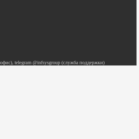
 (офис), telegram @infsysgroup (служба поддержки)