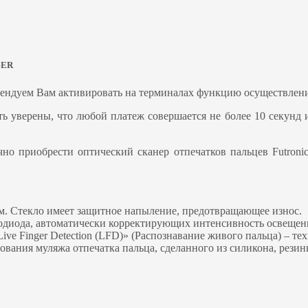
GER
ендуем Вам активировать на терминалах функцию осуществлени
ь уверены, что любой платеж совершается не более 10 секунд и
чно приобрести оптический сканер отпечатков пальцев Futron
мм. Cтекло имеет защитное напыление, предотвращающее износ.
тодиода, автоматически корректирующих интенсивность освещен
ive Finger Detection (LFD)» (Распознавание живого пальца) – 
ния муляжа отпечатка пальца, сделанного из силикона, резины