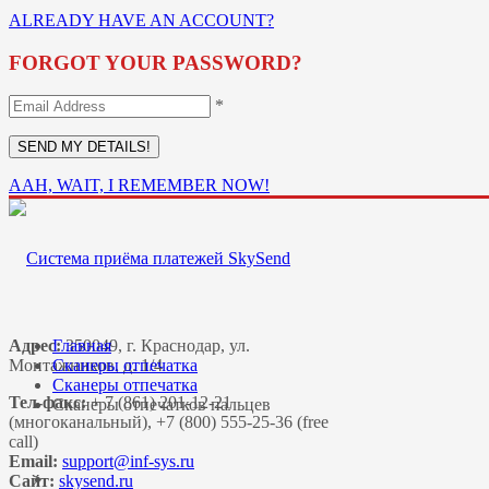
ALREADY HAVE AN ACCOUNT?
FORGOT YOUR PASSWORD?
*
AAH, WAIT, I REMEMBER NOW!
Адрес:
Главная
350049, г. Краснодар, ул.
Монтажников, д. 1/4
Сканеры отпечатка
Сканеры отпечатка
Тел-факс:
+ 7 (861) 201-12-21
Сканеры отпечатков пальцев
(многоканальный), +7 (800) 555-25-36 (free
call)
Email:
Сайт:
skysend.ru