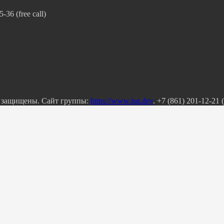
36 (free call)
а защищены. Сайт группы:
https://www.isg.dev
. +7 (861) 201-12-21