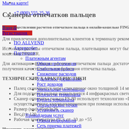
Мы на карте!
+7 (800) 555-25-36
Сканеры отпечатков пальцев
Для осуществления расчетов отпечатком пальца в онлайн-кошельке FIN
Вход &
Регистрация
Для привлечения дополнительных клиентов к терминалу реком
ПО ALLVEND
Автопробег
Используя расчеты отпечатком пальца, плательщики могут быт
Партнерам
кошелька FINGER.
Платежным агентам
Для активации функции расчетов отпечатком пальца достато
Общая информация
получения качественного изображения отпечатка пальца.
Стабильная работа
Снижение расходов
ТЕХНИЧЕСКИЕ ХАРАКТЕРИСТИКИ
Удаленное управление
Рост доходов
Палец сканируется через стеклянное окно толщиной 14 
Уникальные инновации
Для подсветки пальца используется 4 инфракрасных све
Перевести терминалы
Сканер отпечатка пальца FS-80 использует технологию «L
Купить терминалы
осуществляемого злоумышленником при помощи использова
Операторские точки
Размер (мм): 45х63х26
Установить сканер
Вес (г): 120
Провайдерам услуг
Рабочая температура (°С): от -10 до +55
Общая информация
Сеть приема платежей