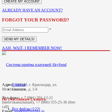
ALREADY HAVE AN ACCOUNT?
FORGOT YOUR PASSWORD?
*
AAH, WAIT, I REMEMBER NOW!
Адрес:
Главная
350049, г. Краснодар, ул.
Монтажников, д. 1/4
Скачать
Тел-факс:
+ 7 (861) 201-12-21
По участникам Скачать
(многоканальный), +7 (800) 555-25-36 (free
call)
Все файлы (122)
Email: