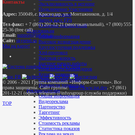
Контакты
Эксклюзивность в регионе
Подключение Участников
Адрес:
350049, г. Краснодар, ул. Монтажников, д. 1/4
Касса в регионе
Запуск касс FPS
Тел-факс:
+ 7 (861) 201-12-21 (многоканальный), +7 (800) 555-
Освоение направлений
25-36 (free call)
Шлюзовикам
Email:
Общая информация
Сайт:
skysend.ru
Высокое вознаграждение
Мы на карте!
Круглосуточная поддержка
Xml-протокол
Высокая скорость
Быстрое начало работы
Подключить провайдеров
Купить терминалы
Операторские точки
© 2006 - 2021 Группа компаний «Информ-Системы». Все
Перевести терминалы
права защищены. Сайт группы:
https://www.isg.dev
. +7 (861)
Рекламодателям
201-12-21 (офис), telegram @infsysgroup (служба поддержки)
Общая информация
Видеореклама
TOP
Партнерство
Таргетинг
Эффективность
Стоимость рекламы
Статистика показов
Реклама на чеках