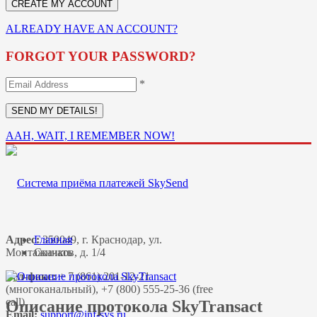
ALREADY HAVE AN ACCOUNT?
FORGOT YOUR PASSWORD?
*
AAH, WAIT, I REMEMBER NOW!
Адрес:
Главная
350049, г. Краснодар, ул.
Монтажников, д. 1/4
Скачать
Тел-факс:
+ 7 (861) 201-12-21
(многоканальный), +7 (800) 555-25-36 (free
call)
Описание протокола SkyTransact
Email: