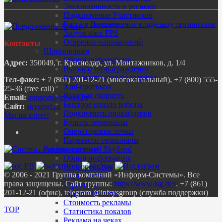
Эксклюзивность в регионе
Подключение Участников
Предложение владельцу терминалов
Касса в регионе
Запуск касс FPS
Освоение направлений
Контакты
Шлюзовикам
Общая информация
Адрес:
350049, г. Краснодар, ул. Монтажников, д. 1/4
Высокое вознаграждение
Круглосуточная поддержка
Тел-факс:
+ 7 (861) 201-12-21 (многоканальный), +7 (800) 555-
Xml-протокол
25-36 (free call)
Высокая скорость
Email:
Быстрое начало работы
Сайт:
skysend.ru
Подключить провайдеров
Мы на карте!
Купить терминалы
Операторские точки
Перевести терминалы
Рекламодателям
Общая информация
Видеореклама
© 2006 - 2021 Группа компаний «Информ-Системы». Все
Партнерство
права защищены. Сайт группы:
https://www.isg.dev
. +7 (861)
Таргетинг
201-12-21 (офис), telegram @infsysgroup (служба поддержки)
Эффективность
Стоимость рекламы
TOP
Статистика показов
Реклама на чеках