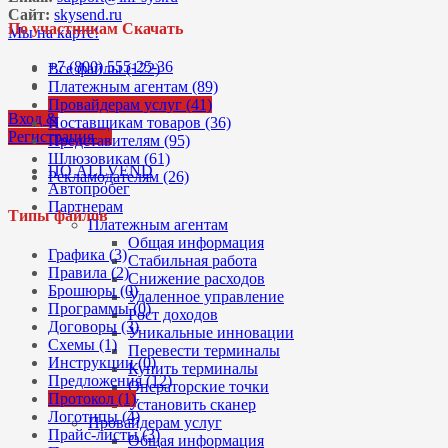
Сайт:
skysend.ru
По участникам Скачать
Мы на карте!
+7 (800) 555-25-36
Все файлы (122)
Платежным агентам (89)
Провайдерам услуг (41)
Вход &
Поставщикам товаров (36)
Регистрация
Представителям (95)
Шлюзовикам (61)
ПО ALLVEND
Рекламодателям (26)
Автопробег
Партнерам
Типы файлов
Платежным агентам
Общая информация
Графика (3)
Стабильная работа
Правила (2)
Снижение расходов
Брошюры (0)
Удаленное управление
Программы (0)
Рост доходов
Договоры (3)
Уникальные инновации
Схемы (1)
Перевести терминалы
Инструкции (0)
Купить терминалы
Предложения (12)
Операторские точки
Протокол (1)
Установить сканер
Логотипы (4)
Провайдерам услуг
Прайс-листы (3)
Общая информация