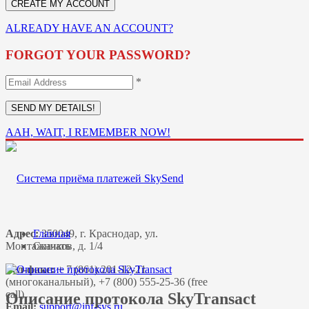
ALREADY HAVE AN ACCOUNT?
FORGOT YOUR PASSWORD?
*
AAH, WAIT, I REMEMBER NOW!
Адрес:
Главная
350049, г. Краснодар, ул.
Монтажников, д. 1/4
Скачать
Тел-факс:
+ 7 (861) 201-12-21
(многоканальный), +7 (800) 555-25-36 (free
call)
Описание протокола SkyTransact
Email: