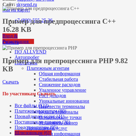
Сайт:
skysend.ru
Мы на карте!
Пример для предпроцессинга C++
+7 (800) 555-25-36
16.28 KB
Вход &
Регистрация
Скачать
ПО ALLVEND
Автопробег
Пример для препроцессинга PHP 9.82
Партнерам
KB
Платежным агентам
Общая информация
Стабильная работа
Скачать
Снижение расходов
Удаленное управление
По участникам Скачать
Рост доходов
Уникальные инновации
Все файлы (122)
Перевести терминалы
Платежным агентам (89)
Купить терминалы
Провайдерам услуг (41)
Операторские точки
Поставщикам товаров (36)
Установить сканер
Представителям (95)
Провайдерам услуг
Шлюзовикам (61)
Общая информация