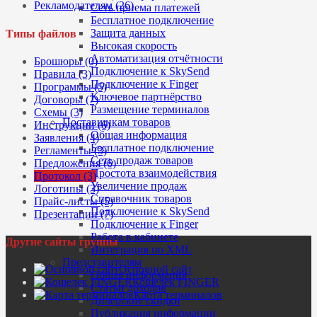
Рекламодателям (26)
Сеть приема платежей
Бесплатное подключение
Защита данных
Типы файлов
Высокая скорость
Автоматизация отчётности
Брошюры (0)
Подключение к SkySend
Правила (3)
Подключение к Finger
Программы (5)
Ключевое партнёрство
Договоры (7)
Размещение терминалов
Схемы (3)
Поставщикам товаров
Инструкции (6)
Общая информация
Заявления (4)
Бесплатное подключение
Регламенты (3)
Сеть продаж товаров
Предложения (6)
Простота взаимодействия
Протокол (3)
Увеличение продаж
Логотипы (3)
Справочник товаров
Прайс-листы (5)
Подключение к SkySend
Презентации (7)
Подключение к Finger
Работа в кабинете
Другие сайты группы
Интеграция по XML
Представителям
Основной сайт
Общая информация
Кошелек FINGER
Статьи доходов
Карта терминалов
Дилерские скидки
Публикация информации