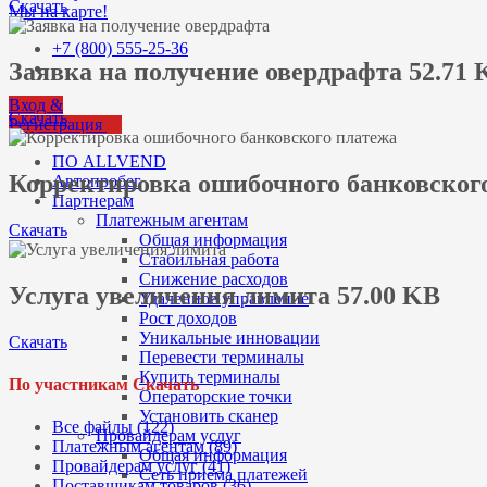
Скачать
Мы на карте!
+7 (800) 555-25-36
Заявка на получение овердрафта 52.71 
Вход &
Скачать
Регистрация
ПО ALLVEND
Корректировка ошибочного банковского
Автопробег
Партнерам
Платежным агентам
Скачать
Общая информация
Стабильная работа
Снижение расходов
Услуга увеличения лимита 57.00 KB
Удаленное управление
Рост доходов
Уникальные инновации
Скачать
Перевести терминалы
Купить терминалы
По участникам Скачать
Операторские точки
Установить сканер
Все файлы (122)
Провайдерам услуг
Платежным агентам (89)
Общая информация
Провайдерам услуг (41)
Сеть приема платежей
Поставщикам товаров (36)