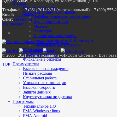
Адрес:
350049, г. Краснодар, ул. Монтажников, д. 1/4
Купить
Платежные терминалы
Тел-факс:
+ 7 (861) 201-12-21 (многоканальный), +7 (800) 555-25-
Комплектующие терминалов
Email:
Компьютерные комплектующие
Сайт:
skysend.ru
Купюроприемники
Мы на карте!
Модемы
Принтеры
Прочие комплектующие
Сенсорные Экраны И Мониторы
Фискальные регистраторы
Flash накопители
Сканеры отпечатка
© 2006 - 2021 Группа компаний «Информ-Системы». Все прав
Фискальные серверы
Преимущества
TOP
Высокое вознаграждение
Низкие расходы
Стабильная работа
Уникальные инновации
Высокая скорость
Защита данных
Круглосуточная поддержка
Программы
Терминальное ПО
РМА Windows / linux
РМА Android