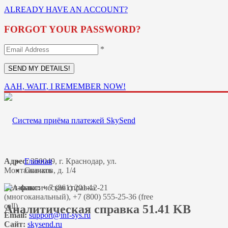
ALREADY HAVE AN ACCOUNT?
FORGOT YOUR PASSWORD?
*
AAH, WAIT, I REMEMBER NOW!
Адрес:
Главная
350049, г. Краснодар, ул.
Монтажников, д. 1/4
Скачать
Тел-факс:
+ 7 (861) 201-12-21
(многоканальный), +7 (800) 555-25-36 (free
call)
Аналитическая справка 51.41 KB
Email:
Сайт:
skysend.ru