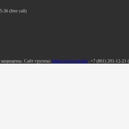
36 (free call)
а защищены. Сайт группы:
https://www.isg.dev
. +7 (861) 201-12-21