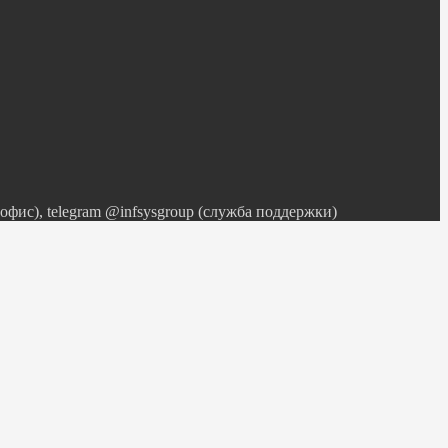
 (офис), telegram @infsysgroup (служба поддержки)