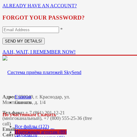
ALREADY HAVE AN ACCOUNT?
FORGOT YOUR PASSWORD?
*
AAH, WAIT, I REMEMBER NOW!
Адрес:
Главная
350049, г. Краснодар, ул.
Монтажников, д. 1/4
Скачать
Тел-факс:
+ 7 (861) 201-12-21
По участникам Скачать
(многоканальный), +7 (800) 555-25-36 (free
call)
Все файлы (122)
Email:
Платежным агентам (89)
Сайт:
skysend.ru