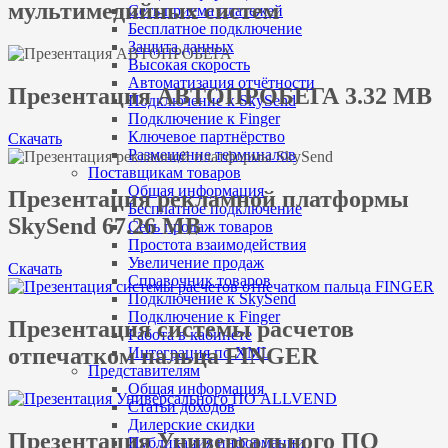
мультимедийных систем
Сеть приема платежей
Бесплатное подключение
Защита данных
Высокая скорость
Автоматизация отчётности
Презентация АВТОПРОБЕГА 3.32 MB
Подключение к SkySend
Подключение к Finger
Ключевое партнёрство
Скачать
Размещение терминалов
Поставщикам товаров
Общая информация
Презентация рекламной платформы
Бесплатное подключение
SkySend 67.26 MB
Сеть продаж товаров
Простота взаимодействия
Увеличение продаж
Скачать
Справочник товаров
Подключение к SkySend
Подключение к Finger
Презентация системы расчетов
Работа в кабинете
отпечатком пальца FINGER
Интеграция по XML
Представителям
Общая информация
Статьи доходов
Дилерские скидки
Презентация Универсального ПО
Публикация информации