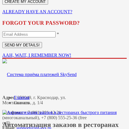
ALREADY HAVE AN ACCOUNT?
FORGOT YOUR PASSWORD?
*
AAH, WAIT, I REMEMBER NOW!
Адрес:
Главная
350049, г. Краснодар, ул.
Монтажников, д. 1/4
Скачать
Тел-факс:
+ 7 (861) 201-12-21
(многоканальный), +7 (800) 555-25-36 (free
call)
Автоматизация заказов в ресторанах
Email: