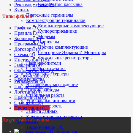
Онлайн смс-рассылка
Рекламодателям (26)
Купить
Платежные терминалы
Типы файлов
Комплектующие терминалов
Компьютерные комплектующие
Графика (3)
Купюроприемники
Правила (3)
Модемы
Брошюры (0)
Принтеры
Программы (5)
Прочие комплектующие
Договоры (8)
Сенсорные Экраны И Мониторы
Схемы (3)
Фискальные регистраторы
Инструкции (15)
Flash накопители
Заявления (9)
Сканеры отпечатка
Обновления ПО (0)
Фискальные серверы
Бизнес-планы (0)
Преимущества
Регламенты (3)
Высокое вознаграждение
Предложения (15)
Низкие расходы
Логотипы (4)
Стабильная работа
Прайс-листы (5)
Уникальные инновации
Сравнения (6)
Высокая скорость
Презентации (11)
Защита данных
Круглосуточная поддержка
Другие сайты группы
Программы
Терминальное ПО
Основной сайт
РМА Windows / linux