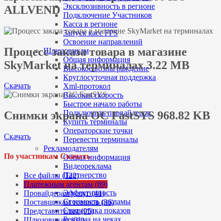
Эксклюзивность в регионе
ALLVEND
Подключение Участников
Касса в регионе
Запуск касс FPS
Освоение направлений
Процесс заказа товара в магазине
Шлюзовикам
Общая информация
SkyMarket на терминалах 3.22 MB
Высокое вознаграждение
Круглосуточная поддержка
Скачать
Xml-протокол
Высокая скорость
Быстрое начало работы
Подключить провайдеров
Снимки экрана ОС FastSYS 968.82 KB
Купить терминалы
Операторские точки
Скачать
Перевести терминалы
Рекламодателям
По участникам Скачать
Общая информация
Видеореклама
Партнерство
Все файлы (122)
Таргетинг
Платежным агентам (89)
Эффективность
Провайдерам услуг (41)
Стоимость рекламы
Поставщикам товаров (36)
Статистика показов
Представителям (95)
Реклама на чеках
Шлюзовикам (61)