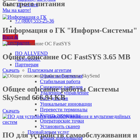
быстрого питания
Сайт:
skysend.ru
Мы на карте!
+7 (800) 555-25-36
Информация о ГК "Информ-Системы"
Вход &
Регистрация
ПО ALLVEND
Общее описание ОС FastSYS 3.65 MB
Автопробег
Партнерам
Скачать
Платежным агентам
Общая информация
Стабильная работа
Снижение расходов
Общее описание работы Системы
Удаленное управление
SkySend 666.94 KB
Рост доходов
Уникальные инновации
Перевести терминалы
Скачать
Купить терминалы
Операторские точки
Установить сканер
Провайдерам услуг
ПО для устройств самообслуживания и
Общая информация