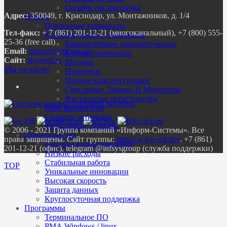
Онлайн смс-рассылка
Адрес:
350049, г. Краснодар, ул. Монтажников, д. 1/4
Купить
Платежные терминалы
Тел-факс:
+ 7 (861) 201-12-21 (многоканальный), +7 (800) 555-
Комплектующие терминалов
25-36 (free call)
Компьютерные комплектующие
Email:
Купюроприемники
Сайт:
skysend.ru
Модемы
Мы на карте!
Принтеры
Прочие комплектующие
Сенсорные Экраны И Мониторы
Фискальные регистраторы
Flash накопители
Сканеры отпечатка
Фискальные серверы
© 2006 - 2021 Группа компаний «Информ-Системы». Все
Преимущества
права защищены. Сайт группы:
https://www.isg.dev
. +7 (861)
Высокое вознаграждение
201-12-21 (офис), telegram @infsysgroup (служба поддержки)
Низкие расходы
Стабильная работа
TOP
Уникальные инновации
Высокая скорость
Защита данных
Круглосуточная поддержка
Программы
Терминальное ПО
РМА Windows / linux