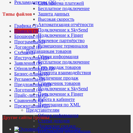
Рекламодателям (26)
Сеть приема платежей
Бесплатное подключение
Защита данных
Типы файлов
Высокая скорость
Автоматизация отчётности
Графика (3)
Подключение к SkySend
Правила (3)
Подключение к Finger
Брошюры (0)
Ключевое партнёрство
Программы (5)
Размещение терминалов
Договоры (8)
Поставщикам товаров
Схемы (3)
Общая информация
Инструкции (15)
Бесплатное подключение
Заявления (9)
Сеть продаж товаров
Обновления ПО (0)
Простота взаимодействия
Бизнес-планы (0)
Увеличение продаж
Регламенты (3)
Справочник товаров
Предложения (15)
Подключение к SkySend
Логотипы (4)
Подключение к Finger
Прайс-листы (5)
Работа в кабинете
Сравнения (6)
Интеграция по XML
Презентации (11)
Представителям
Общая информация
Другие сайты группы
Статьи доходов
Дилерские скидки
Основной сайт
Публикация информации