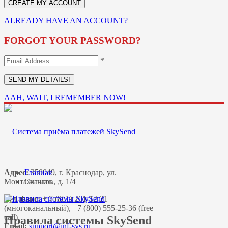
ALREADY HAVE AN ACCOUNT?
FORGOT YOUR PASSWORD?
*
AAH, WAIT, I REMEMBER NOW!
Адрес:
Главная
350049, г. Краснодар, ул.
Монтажников, д. 1/4
Скачать
Тел-факс:
+ 7 (861) 201-12-21
(многоканальный), +7 (800) 555-25-36 (free
call)
Правила системы SkySend
Email: